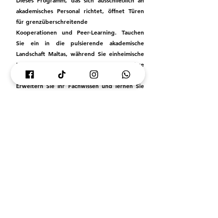
Dieses Programm, das sich ausschließlich an
akademisches Personal richtet, öffnet Türen
für grenzüberschreitende
Kooperationen und Peer-Learning. Tauchen
Sie ein in die pulsierende akademische
Landschaft Maltas, während Sie einheimische
Kollegen beschatten, Erkenntnisse
austauschen und Ihren Horizont erweitern.
Erweitern Sie Ihr Fachwissen und lernen Sie
eine neue kulturelle Perspektive kennen -
eine maßgeschneiderte Erfahrung, die sowohl
Ihre Karriere als auch Ihre persönliche
Entwicklung bereichert.
WEITERE INFORMATIONEN FINDEN SIE AUF DEN
NÄCHSTEN SEITEN :
-
Personal Mobilitäten
etzt bewerben
J