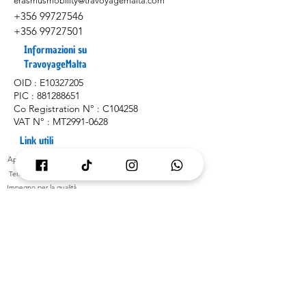
erasmusmobility@travoyagemalta.com
+356 99727546
+356 99727501
Informazioni su
TravoyageMalta
OID : E10327205
PIC :
881288651
Co Registration N° : C104258
VAT N° : MT2991-0628
Link utili
Applicazione
Termini & Condizioni
Impegno per la qualità
Politica delle Pari Opportunità