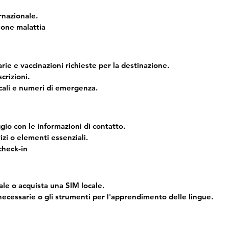
rnazionale.
ione malattia
ie e vaccinazioni richieste per la destinazione.
crizioni.
ocali e numeri di emergenza.
ggio con le informazioni di contatto.
izi o elementi essenziali.
check-in
ale o acquista una SIM locale.
 necessarie o gli strumenti per l'apprendimento delle lingue.