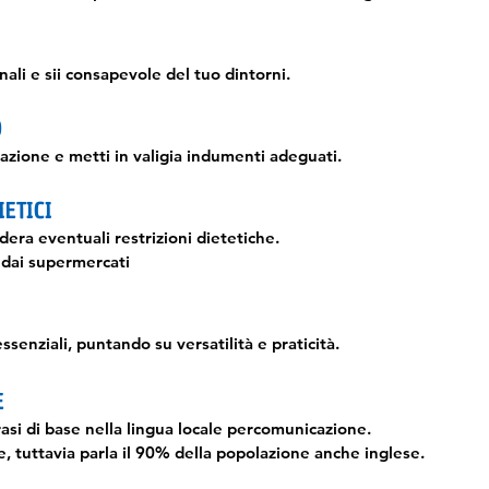
onali e sii consapevole del tuo
dintorni.
O
inazione e metti in valigia indumenti adeguati.
IETICI
dera eventuali restrizioni dietetiche.
 dai supermercati
essenziali, puntando su versatilità e praticità.
E
rasi di base nella lingua locale per
comunicazione.
e, tuttavia parla il 90% della popolazione
anche inglese.