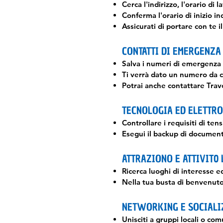
Cerca l'indirizzo, l'orario di 
Conferma l'orario di inizio i
Assicurati di portare con te i
CONTATTI DI EMERGENZA
Salva i numeri di emergenza l
Ti verrà dato un numero da c
Potrai anche contattare Trav
TECNOLOGIA ED ELETTRO
Controllare i requisiti di te
Esegui il backup di documenti
ATTRAZIONO E ATTIVIT0 
Ricerca luoghi di interesse e
Nella tua busta di benvenuto 
NETWORKING E SOCIALI
Unisciti a gruppi locali o com