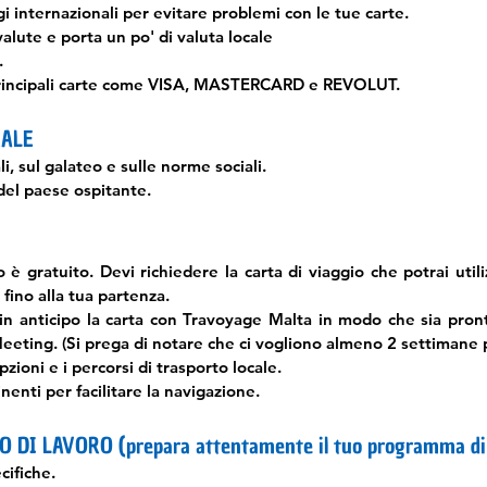
gi internazionali per evitare problemi con le tue carte.
valute e porta un po' di valuta locale
.
 principali carte come VISA, MASTERCARD e REVOLUT.
RALE
li, sul galateo e sulle norme sociali.
i del paese ospitante.
è gratuito. Devi richiedere la carta di viaggio che potrai utilizz
 fino alla tua partenza.
in anticipo la carta con Travoyage Malta in modo che sia pron
eting. (Si prega di notare che ci vogliono almeno 2 settimane p
pzioni e i percorsi di trasporto locale.
nenti per facilitare la navigazione.
I LAVORO (prepara attentamente il tuo programma di tir
cifiche.