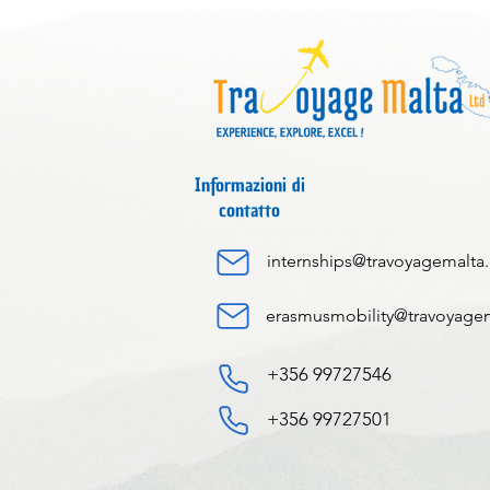
Informazioni di
contatto
internships@travoyagemalta
erasmusmobility@travoyage
+356 99727546
+356 99727501