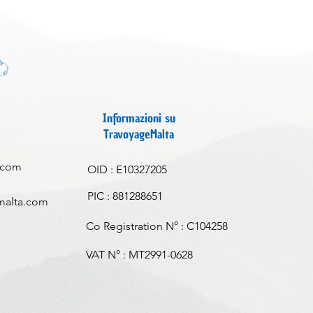
Informazioni su
TravoyageMalta
.com
OID : E10327205
PIC : 881288651
malta.com
Co Registration N° : C104258
VAT N° : MT2991-0628