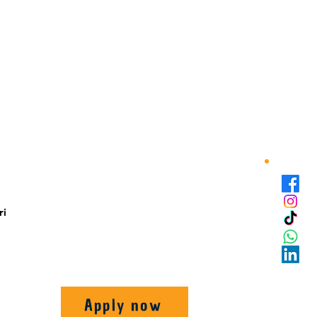
ri
Apply now