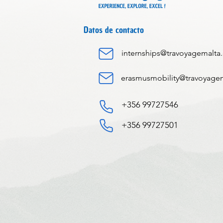
Datos de contacto
internships@travoyagemalta
erasmusmobility@travoyage
+356 99727546
+356 99727501