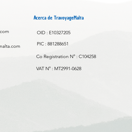
Acerca de TravoyageMalta
.com
OID : E10327205
PIC : 881288651
malta.com
Co Registration N° : C104258
VAT N° : MT2991-0628