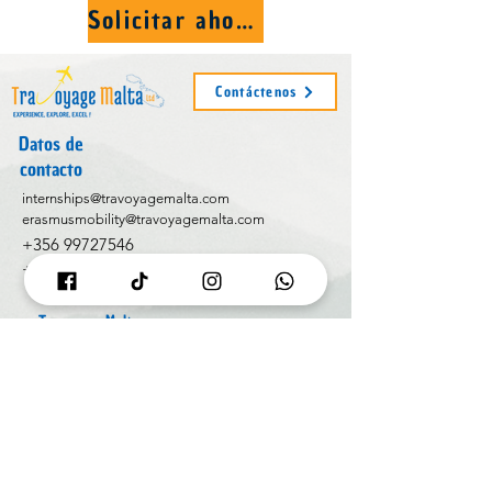
Solicitar ahora
Contáctenos
Datos de
contacto
internships@travoyagemalta.com
erasmusmobility@travoyagemalta.com
+356 99727546
+356 99727501
Acerca de
TravoyageMalta
OID : E10327205
PIC :
881288651
Co Registration N° : C104258
VAT N° : MT2991-0628
Enlaces útiles
Aplicación